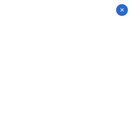
✕
站
小说更新
联系我们
登录平台
剧情连贯性
足球博彩网站
专业 · 信赖 · 安全
立即注册